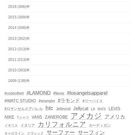
2016 (306)年
2015 (309)年
2014 (308)年
2013 (302)年
2012 (313)年
2011 (313)年
2010 (303)年
2009 (138)年
#LAMOND
#losangelsapparel
#levis
#codeofbell
#ラモンド
#WATC STUDIO
#wrangler
#リーバイス
htc
Jellycat
LEVIS
#ロサンゼルスアパレル
Jelleycat
levi's
LA
アメカジ
アメリカ
NIKE
ZANEROBE
VANS
Tシャツ
カリフォルニア
イタリア
カーディガン
イギリス
サーファー
サーフィン
キャロライン
クラシック