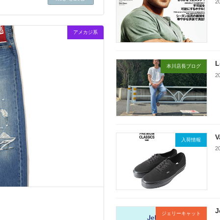
2
アメカジ系
本川店長ブログ
2
入荷情報
2
ジェリーキャット