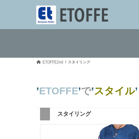
コ
ナ
ン
ビ
テ
ゲ
ン
ー
ツ
シ
へ
ョ
ス
ン
キ
に
ッ
移
プ
動
ETOFFE2nd
スタイリング
’
ETOFFE
’
で
’
スタイル
’
スタイリング