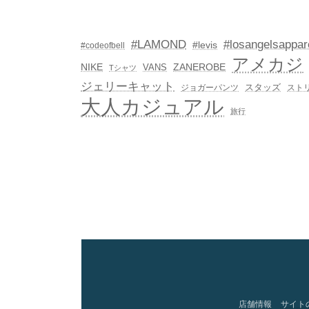
#LAMOND
#losangelsappar
#levis
#codeofbell
アメカジ
NIKE
ZANEROBE
VANS
Tシャツ
ジェリーキャット
スタッズ
ジョガーパンツ
スト
大人カジュアル
旅行
店舗情報
サイト