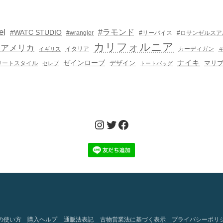
el
#ラモンド
#WATC STUDIO
#wrangler
#リーバイス
#ロサンゼルスア
カリフォルニア
アメリカ
イタリア
カーディガン
イギリス
ゼインローブ
ナイキ
デザイン
マリ
リートスタイル
セレブ
トートバッグ
Instagram
Twitter
Facebook
の使い方
購入ヘルプ
通販法表記
古物営業法に基づく表示
プライバシーポリ