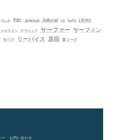
htc
Jellycat
LEVIS
パレル
Jelleycat
levi's
LA
サーファー
サーフィン
キャロライン
クラシック
リーバイス
原宿
ブ
モヘア
夏コーデ
シー
お問い合わせ