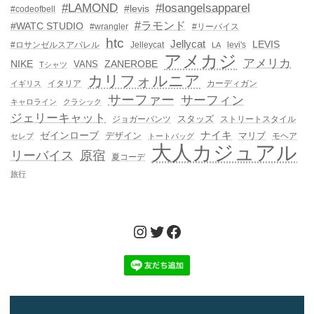
#LAMOND
#losangelsapparel
#levis
#codeofbell
#ラモンド
#WATC STUDIO
#wrangler
#リーバイス
htc
Jellycat
LEVIS
#ロサンゼルスアパレル
Jelleycat
levi's
LA
アメカジ
アメリカ
NIKE
ZANEROBE
VANS
Tシャツ
カリフォルニア
イタリア
カーディガン
イギリス
サーファー
サーフィン
キャロライン
クラシック
ジェリーキャット
スタッズ
ジョガーパンツ
ストリートスタイル
ゼインローブ
ナイキ
デザイン
マリブ
モヘア
セレブ
トートバッグ
大人カジュアル
リーバイス
原宿
夏コーデ
旅行
Instagram
Twitter
Facebook