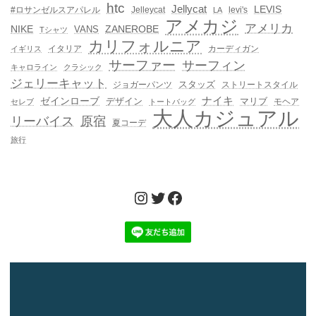
htc
Jellycat
LEVIS
#ロサンゼルスアパレル
Jelleycat
levi's
LA
アメカジ
アメリカ
NIKE
ZANEROBE
VANS
Tシャツ
カリフォルニア
イタリア
カーディガン
イギリス
サーファー
サーフィン
キャロライン
クラシック
ジェリーキャット
スタッズ
ジョガーパンツ
ストリートスタイル
ゼインローブ
ナイキ
デザイン
マリブ
モヘア
セレブ
トートバッグ
大人カジュアル
リーバイス
原宿
夏コーデ
旅行
Instagram
Twitter
Facebook