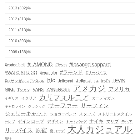
2013 (302)年
2012 (313)年
2011 (313)年
2010 (303)年
2009 (138)年
#LAMOND
#losangelsapparel
#levis
#codeofbell
#ラモンド
#WATC STUDIO
#wrangler
#リーバイス
htc
Jellycat
LEVIS
#ロサンゼルスアパレル
Jelleycat
levi's
LA
アメカジ
アメリカ
NIKE
ZANEROBE
VANS
Tシャツ
カリフォルニア
イタリア
カーディガン
イギリス
サーファー
サーフィン
キャロライン
クラシック
ジェリーキャット
スタッズ
ジョガーパンツ
ストリートスタイル
ゼインローブ
ナイキ
デザイン
マリブ
モヘア
セレブ
トートバッグ
大人カジュアル
リーバイス
原宿
夏コーデ
旅行