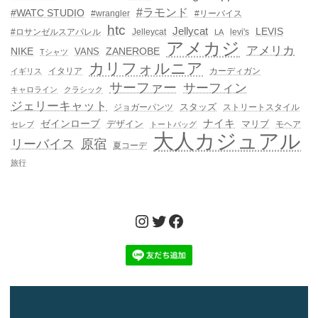
#ラモンド
#WATC STUDIO
#wrangler
#リーバイス
htc
Jellycat
LEVIS
#ロサンゼルスアパレル
Jelleycat
levi's
LA
アメカジ
アメリカ
NIKE
ZANEROBE
VANS
Tシャツ
カリフォルニア
イタリア
カーディガン
イギリス
サーファー
サーフィン
キャロライン
クラシック
ジェリーキャット
スタッズ
ジョガーパンツ
ストリートスタイル
ゼインローブ
ナイキ
デザイン
マリブ
モヘア
セレブ
トートバッグ
大人カジュアル
リーバイス
原宿
夏コーデ
旅行
Instagram
Twitter
Facebook