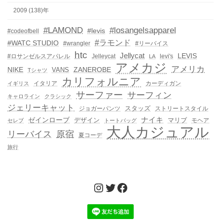
2009 (138)年
#LAMOND
#losangelsapparel
#levis
#codeofbell
#ラモンド
#WATC STUDIO
#wrangler
#リーバイス
htc
Jellycat
LEVIS
#ロサンゼルスアパレル
Jelleycat
levi's
LA
アメカジ
アメリカ
NIKE
ZANEROBE
VANS
Tシャツ
カリフォルニア
イタリア
カーディガン
イギリス
サーファー
サーフィン
キャロライン
クラシック
ジェリーキャット
スタッズ
ジョガーパンツ
ストリートスタイル
ゼインローブ
ナイキ
デザイン
マリブ
モヘア
セレブ
トートバッグ
大人カジュアル
リーバイス
原宿
夏コーデ
旅行
Instagram
Twitter
Facebook