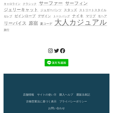
サーファー
サーフィン
キャロライン
クラシック
ジェリーキャット
スタッズ
ジョガーパンツ
ストリートスタイル
ゼインローブ
ナイキ
デザイン
マリブ
モヘア
セレブ
トートバッグ
大人カジュアル
リーバイス
原宿
夏コーデ
旅行
Instagram
Twitter
Facebook
店舗情報
サイトの使い方
購入ヘルプ
通販法表記
古物営業法に基づく表示
プライバシーポリシー
お問い合わせ