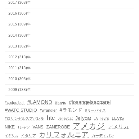
2017 (303)年
2016 (306)年
2015 (309)年
2014 (308)年
2013 (302)年
2012 (313)年
2011 (313)年
2010 (303)年
2009 (138)年
#LAMOND
#losangelsapparel
#levis
#codeofbell
#ラモンド
#WATC STUDIO
#wrangler
#リーバイス
htc
Jellycat
LEVIS
#ロサンゼルスアパレル
Jelleycat
levi's
LA
アメカジ
アメリカ
NIKE
ZANEROBE
VANS
Tシャツ
カリフォルニア
イタリア
カーディガン
イギリス