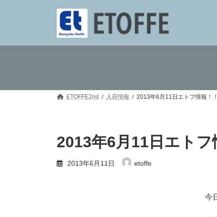
コ
ナ
ン
ビ
テ
ゲ
ン
ー
ツ
シ
へ
ョ
ス
ン
キ
に
ッ
移
プ
動
ETOFFE2nd
入荷情報
2013年6月11日エトフ情報！
2013年6月11日エト
2013年6月11日
etoffe
今