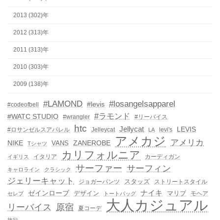
2013 (302)年
2012 (313)年
2011 (313)年
2010 (303)年
2009 (138)年
#LAMOND
#losangelsapparel
#levis
#codeofbell
#ラモンド
#WATC STUDIO
#wrangler
#リーバイス
htc
Jellycat
LEVIS
#ロサンゼルスアパレル
Jelleycat
levi's
LA
アメカジ
アメリカ
NIKE
ZANEROBE
VANS
Tシャツ
カリフォルニア
イタリア
カーディガン
イギリス
サーファー
サーフィン
キャロライン
クラシック
ジェリーキャット
スタッズ
ジョガーパンツ
ストリートスタイル
ゼインローブ
ナイキ
デザイン
マリブ
モヘア
セレブ
トートバッグ
大人カジュアル
リーバイス
原宿
夏コーデ