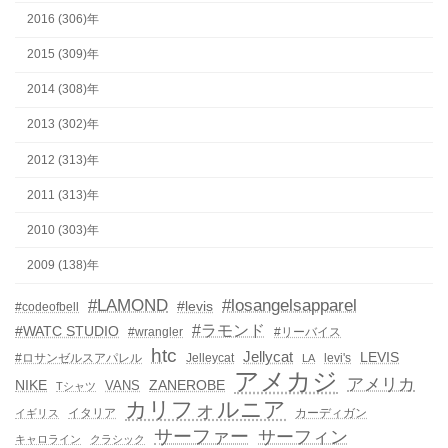
2016 (306)年
2015 (309)年
2014 (308)年
2013 (302)年
2012 (313)年
2011 (313)年
2010 (303)年
2009 (138)年
#LAMOND
#losangelsapparel
#levis
#codeofbell
#ラモンド
#WATC STUDIO
#wrangler
#リーバイス
htc
Jellycat
LEVIS
#ロサンゼルスアパレル
Jelleycat
levi's
LA
アメカジ
アメリカ
NIKE
ZANEROBE
VANS
Tシャツ
カリフォルニア
イタリア
カーディガン
イギリス
サーファー
サーフィン
キャロライン
クラシック