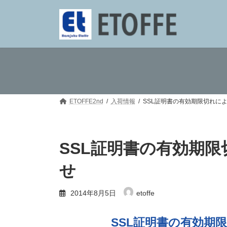
コ
ナ
ン
ビ
テ
ゲ
ン
ー
ツ
シ
へ
ョ
ス
ン
キ
に
ッ
移
プ
動
ETOFFE2nd
入荷情報
SSL証明書の有効期限切れに
SSL証明書の有効期
せ
2014年8月5日
etoffe
SSL証明書の有効期