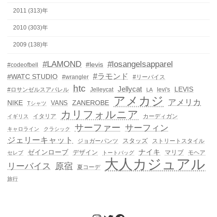
2011 (313)年
2010 (303)年
2009 (138)年
#LAMOND
#losangelsapparel
#levis
#codeofbell
#ラモンド
#WATC STUDIO
#wrangler
#リーバイス
htc
Jellycat
LEVIS
#ロサンゼルスアパレル
Jelleycat
levi's
LA
アメカジ
アメリカ
NIKE
ZANEROBE
VANS
Tシャツ
カリフォルニア
イタリア
カーディガン
イギリス
サーファー
サーフィン
キャロライン
クラシック
ジェリーキャット
スタッズ
ジョガーパンツ
ストリートスタイル
ゼインローブ
ナイキ
デザイン
マリブ
モヘア
セレブ
トートバッグ
大人カジュアル
リーバイス
原宿
夏コーデ
旅行