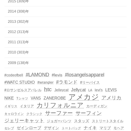
2015 (309)年
2014 (308)年
2013 (302)年
2012 (313)年
2011 (313)年
2010 (303)年
2009 (138)年
#LAMOND
#losangelsapparel
#levis
#codeofbell
#ラモンド
#WATC STUDIO
#wrangler
#リーバイス
htc
Jellycat
LEVIS
#ロサンゼルスアパレル
Jelleycat
levi's
LA
アメカジ
アメリカ
NIKE
ZANEROBE
VANS
Tシャツ
カリフォルニア
イタリア
カーディガン
イギリス
サーファー
サーフィン
キャロライン
クラシック
ジェリーキャット
スタッズ
ジョガーパンツ
ストリートスタイル
ゼインローブ
ナイキ
デザイン
マリブ
モヘア
セレブ
トートバッグ