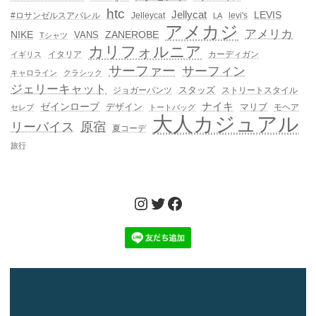
htc
Jellycat
LEVIS
#ロサンゼルスアパレル
Jelleycat
levi's
LA
アメカジ
アメリカ
NIKE
ZANEROBE
VANS
Tシャツ
カリフォルニア
イタリア
カーディガン
イギリス
サーファー
サーフィン
キャロライン
クラシック
ジェリーキャット
スタッズ
ジョガーパンツ
ストリートスタイル
ゼインローブ
ナイキ
デザイン
マリブ
モヘア
セレブ
トートバッグ
大人カジュアル
リーバイス
原宿
夏コーデ
旅行
Instagram
Twitter
Facebook