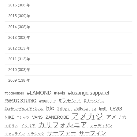
2016 (306)年
2015 (309)年
2014 (308)年
2013 (302)年
2012 (313)年
2011 (313)年
2010 (303)年
2009 (138)年
#LAMOND
#losangelsapparel
#levis
#codeofbell
#ラモンド
#WATC STUDIO
#wrangler
#リーバイス
htc
Jellycat
LEVIS
#ロサンゼルスアパレル
Jelleycat
levi's
LA
アメカジ
アメリカ
NIKE
ZANEROBE
VANS
Tシャツ
カリフォルニア
イタリア
カーディガン
イギリス
サーファー
サーフィン
キャロライン
クラシック