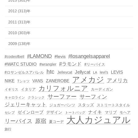
2013 (302)年
2012 (313)年
2011 (313)年
2010 (303)年
2009 (138)年
#LAMOND
#losangelsapparel
#levis
#codeofbell
#ラモンド
#WATC STUDIO
#wrangler
#リーバイス
htc
Jellycat
LEVIS
#ロサンゼルスアパレル
Jelleycat
levi's
LA
アメカジ
アメリカ
NIKE
ZANEROBE
VANS
Tシャツ
カリフォルニア
イタリア
カーディガン
イギリス
サーファー
サーフィン
キャロライン
クラシック
ジェリーキャット
スタッズ
ジョガーパンツ
ストリートスタイル
ゼインローブ
ナイキ
デザイン
マリブ
モヘア
セレブ
トートバッグ
大人カジュアル
リーバイス
原宿
夏コーデ
旅行