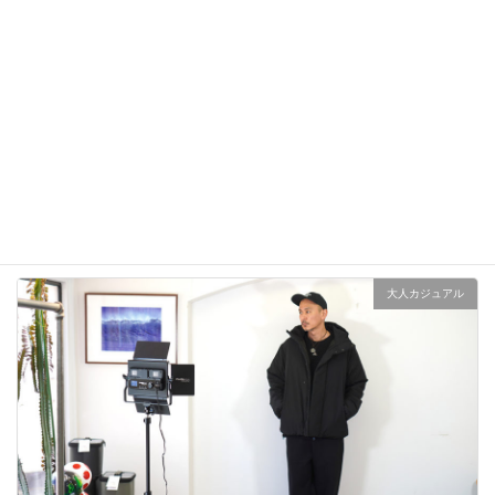
雑誌Safari掲載Cal o Line M51 Parkaで春コーデ！
2023年2月1日
大人カジュアル