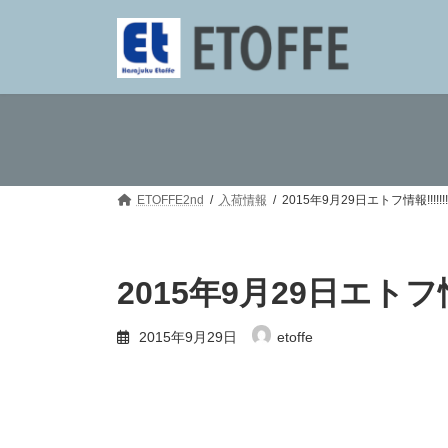
コ
ナ
ン
ビ
テ
ゲ
ン
ー
ツ
シ
へ
ョ
ス
ン
キ
に
ッ
移
プ
動
ETOFFE2nd
入荷情報
2015年9月29日エトフ情報!!!!!!!!!
2015年9月29日エトフ情報!!
2015年9月29日
etoffe