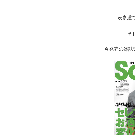
表参道
そ
今発売の雑誌S