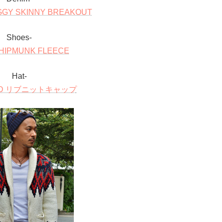
IGGY SKINNY BREAKOUT
Shoes-
HIPMUNK FLEECE
Hat-
ND リブニットキャップ