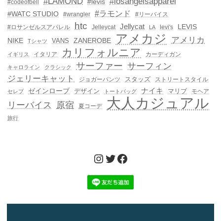
#LAMOND
#losangelsapparel
#levis
#codeofbell
#ラモンド
#WATC STUDIO
#wrangler
#リーバイス
htc
Jellycat
LEVIS
#ロサンゼルスアパレル
Jelleycat
levi's
LA
アメカジ
アメリカ
NIKE
ZANEROBE
VANS
Tシャツ
カリフォルニア
イタリア
カーディガン
イギリス
サーファー
サーフィン
キャロライン
クラシック
ジェリーキャット
スタッズ
ジョガーパンツ
ストリートスタイル
ゼインローブ
ナイキ
デザイン
マリブ
モヘア
セレブ
トートバッグ
大人カジュアル
リーバイス
原宿
夏コーデ
旅行
Instagram
Twitter
Facebook