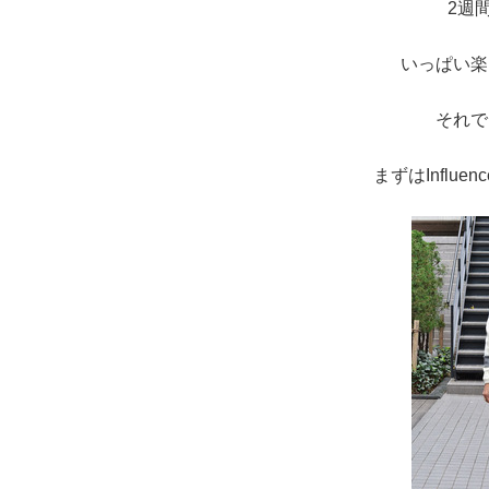
2週
いっぱい楽
それで
まずはInflu