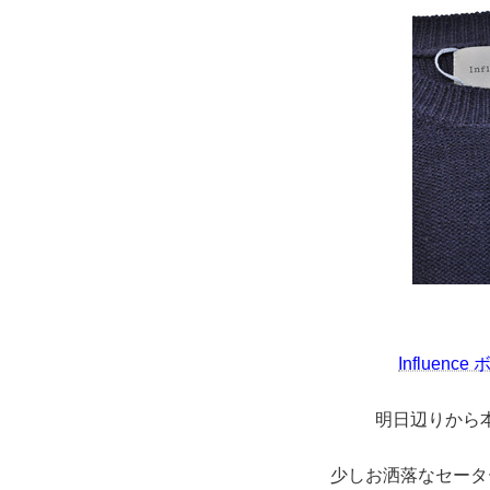
Influen
明日辺りから
少しお洒落なセータ