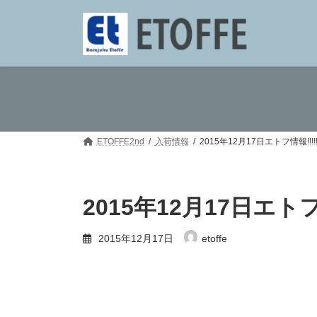
コ
ナ
ン
ビ
テ
ゲ
ン
ー
ツ
シ
へ
ョ
ス
ン
キ
に
ッ
移
プ
動
ETOFFE2nd
入荷情報
2015年12月17日エトフ情報!!!!!!!!
2015年12月17日エトフ情報!
2015年12月17日
etoffe