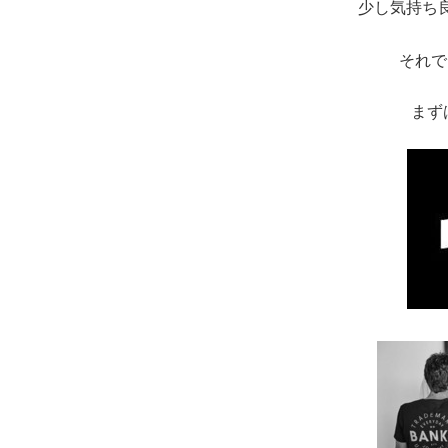
少し気持ち
それで
まず