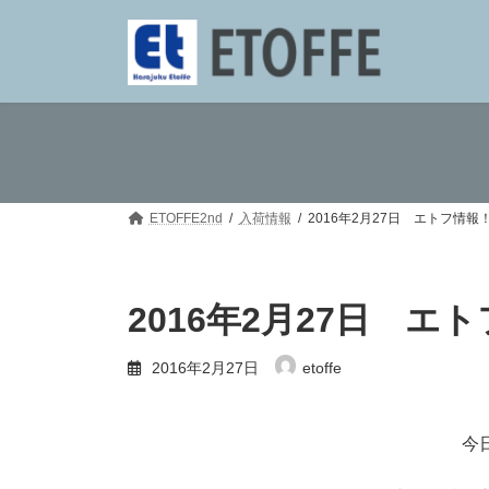
コ
ナ
ン
ビ
テ
ゲ
ン
ー
ツ
シ
へ
ョ
ス
ン
キ
に
ッ
移
プ
動
ETOFFE2nd
入荷情報
2016年2月27日 エトフ情
2016年2月27日 
2016年2月27日
etoffe
今