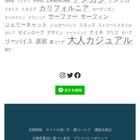
アメリカ
NIKE
ZANEROBE
VANS
Tシャツ
カリフォルニア
イタリア
カーディガン
イギリス
サーファー
サーフィン
キャロライン
クラシック
ジェリーキャット
スタッズ
ジョガーパンツ
ストリートスタイル
ゼインローブ
ナイキ
デザイン
マリブ
モヘア
セレブ
トートバッグ
大人カジュアル
リーバイス
原宿
夏コーデ
旅行
Instagram
Twitter
Facebook
店舗情報
サイトの使い方
購入ヘルプ
通販法表記
古物営業法に基づく表示
プライバシーポリシー