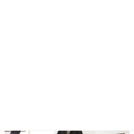
大人カジュアル
アウトドアではないLA MOND(ラモンド）のモード系のダウ
ンジャケットが上品で大人っぽい！
2022年12月24日
大人カジュアル