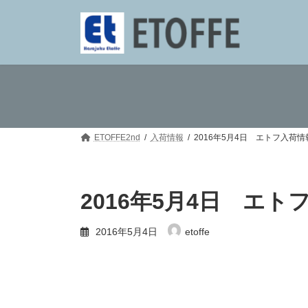
コ
ナ
ン
ビ
テ
ゲ
ン
ー
ツ
シ
へ
ョ
ス
ン
キ
に
ッ
移
プ
動
ETOFFE2nd
入荷情報
2016年5月4日 エトフ入荷情報!!!!!!!!!!!
2016年5月4日 エトフ入荷情報!
2016年5月4日
etoffe