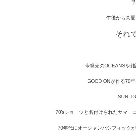
早
午後から真夏
それ
今発売のOCEANSや
GOOD ONが作る7
SUNLI
70'sショーツと名付けられたサマ
70年代にオーシャンパシフィック