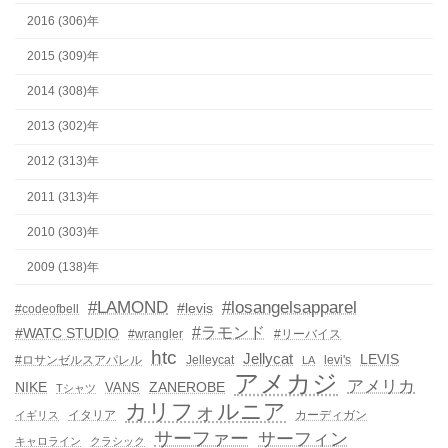
2016 (306)年
2015 (309)年
2014 (308)年
2013 (302)年
2012 (313)年
2011 (313)年
2010 (303)年
2009 (138)年
#LAMOND
#losangelsapparel
#levis
#codeofbell
#ラモンド
#WATC STUDIO
#wrangler
#リーバイス
htc
Jellycat
LEVIS
#ロサンゼルスアパレル
Jelleycat
levi's
LA
アメカジ
アメリカ
NIKE
ZANEROBE
VANS
Tシャツ
カリフォルニア
イタリア
カーディガン
イギリス
サーファー
サーフィン
キャロライン
クラシック