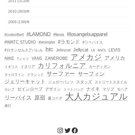
2011 (313)年
2010 (303)年
2009 (138)年
#LAMOND
#losangelsapparel
#levis
#codeofbell
#ラモンド
#WATC STUDIO
#wrangler
#リーバイス
htc
Jellycat
LEVIS
#ロサンゼルスアパレル
Jelleycat
levi's
LA
アメカジ
アメリカ
NIKE
ZANEROBE
VANS
Tシャツ
カリフォルニア
イタリア
カーディガン
イギリス
サーファー
サーフィン
キャロライン
クラシック
ジェリーキャット
スタッズ
ジョガーパンツ
ストリートスタイル
ゼインローブ
ナイキ
デザイン
マリブ
モヘア
セレブ
トートバッグ
大人カジュアル
リーバイス
原宿
夏コーデ
旅行
Instagram
Twitter
Facebook