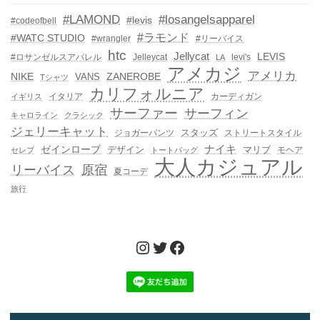
#LAMOND
#losangelsapparel
#levis
#codeofbell
#ラモンド
#WATC STUDIO
#wrangler
#リーバイス
htc
Jellycat
LEVIS
#ロサンゼルスアパレル
Jelleycat
levi's
LA
アメカジ
アメリカ
NIKE
ZANEROBE
VANS
Tシャツ
カリフォルニア
イタリア
カーディガン
イギリス
サーファー
サーフィン
キャロライン
クラシック
ジェリーキャット
スタッズ
ジョガーパンツ
ストリートスタイル
ゼインローブ
ナイキ
デザイン
マリブ
モヘア
セレブ
トートバッグ
大人カジュアル
リーバイス
原宿
夏コーデ
旅行
Instagram
Twitter
Facebook