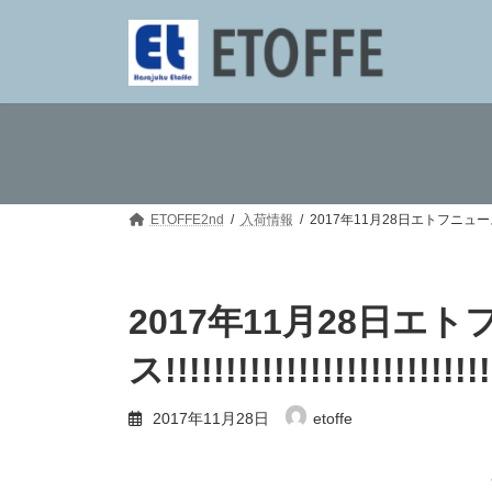
コ
ナ
ン
ビ
テ
ゲ
ン
ー
ツ
シ
へ
ョ
ス
ン
キ
に
ッ
移
プ
動
ETOFFE2nd
入荷情報
2017年11月28日エトフニュース!!!!!!!!!!!
2017年11月28日エ
ス!!!!!!!!!!!!!!!!!!!!!!!!!!!
2017年11月28日
etoffe