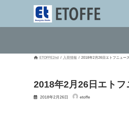
コ
ナ
ン
ビ
テ
ゲ
ン
ー
ツ
シ
へ
ョ
ス
ン
キ
に
ッ
移
プ
動
ETOFFE2nd
入荷情報
2018年2月26日エトフニュー
2018年2月26日エト
2018年2月26日
etoffe