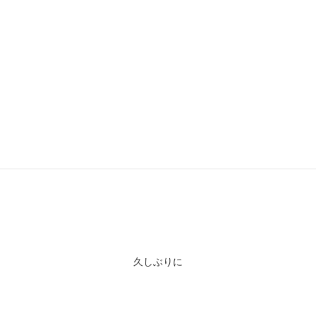
ALPHA CWU-36/P MOD ライトウェイトジャケット BLACK
久しぶりに