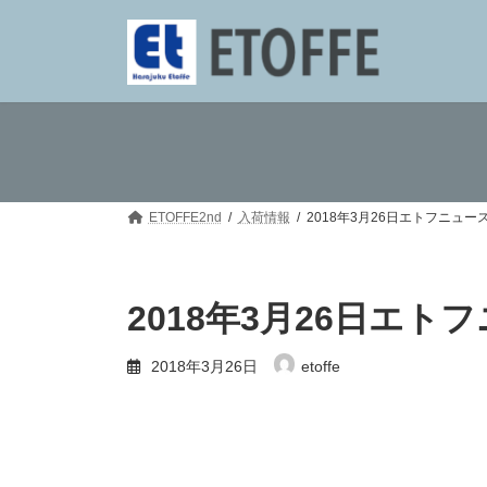
コ
ナ
ン
ビ
テ
ゲ
ン
ー
ツ
シ
へ
ョ
ス
ン
キ
に
ッ
移
プ
動
ETOFFE2nd
入荷情報
2018年3月26日エトフニュー
2018年3月26日エト
2018年3月26日
etoffe