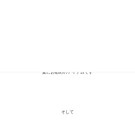
デニムのジョガーショーツ
夏にお勧めのアイテムです
そして