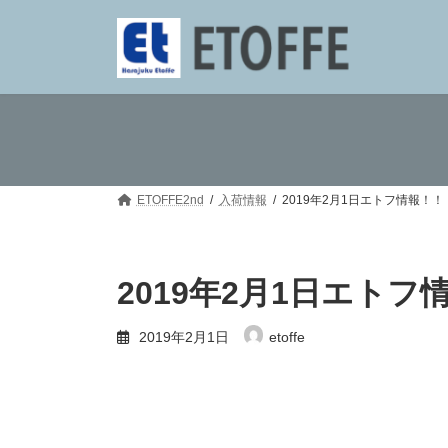
コ
ナ
ン
ビ
テ
ゲ
ン
ー
ツ
シ
へ
ョ
ス
ン
キ
に
ッ
移
プ
動
ETOFFE2nd
入荷情報
2019年2月1日エトフ情報！
2019年2月1日エト
2019年2月1日
etoffe