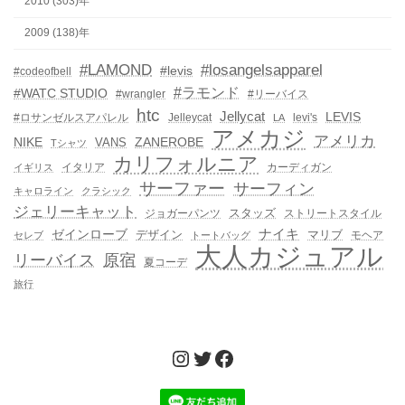
2010 (303)年
2009 (138)年
#LAMOND
#losangelsapparel
#levis
#codeofbell
#ラモンド
#WATC STUDIO
#wrangler
#リーバイス
htc
Jellycat
LEVIS
#ロサンゼルスアパレル
Jelleycat
levi's
LA
アメカジ
アメリカ
NIKE
ZANEROBE
VANS
Tシャツ
カリフォルニア
イタリア
カーディガン
イギリス
サーファー
サーフィン
キャロライン
クラシック
ジェリーキャット
スタッズ
ジョガーパンツ
ストリートスタイル
ゼインローブ
ナイキ
デザイン
マリブ
モヘア
セレブ
トートバッグ
大人カジュアル
リーバイス
原宿
夏コーデ
旅行
Instagram
Twitter
Facebook