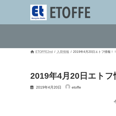
コ
ナ
ン
ビ
テ
ゲ
ン
ー
ツ
シ
へ
ョ
ス
ン
キ
に
ッ
移
プ
動
ETOFFE2nd
入荷情報
2019年4月20日エトフ情報！
2019年4月20日エト
2019年4月20日
etoffe