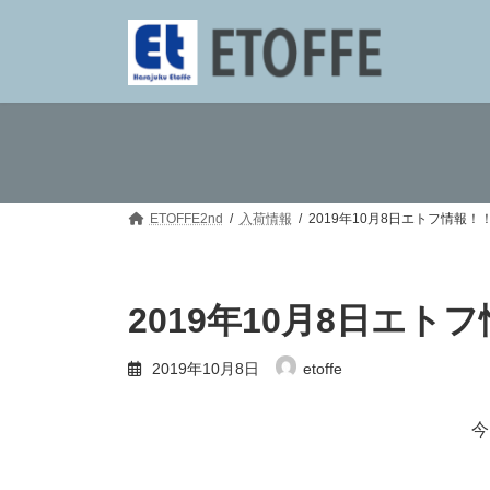
コ
ナ
ン
ビ
テ
ゲ
ン
ー
ツ
シ
へ
ョ
ス
ン
キ
に
ッ
移
プ
動
ETOFFE2nd
入荷情報
2019年10月8日エトフ情報！
2019年10月8日エト
2019年10月8日
etoffe
今