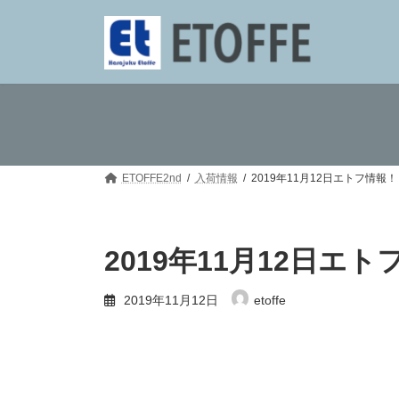
コ
ナ
ン
ビ
テ
ゲ
ン
ー
ツ
シ
へ
ョ
ス
ン
キ
に
ッ
移
プ
動
ETOFFE2nd
入荷情報
2019年11月12日エトフ情報
2019年11月12日エ
2019年11月12日
etoffe