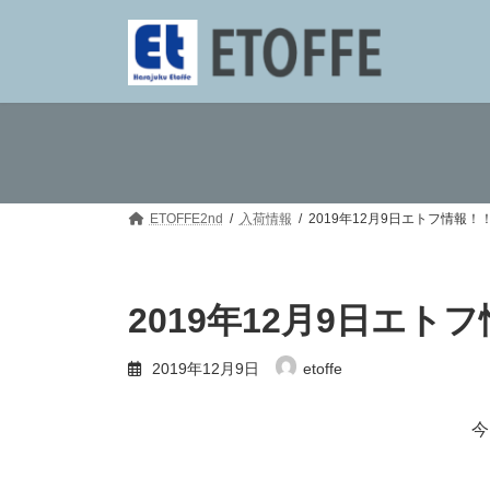
コ
ナ
ン
ビ
テ
ゲ
ン
ー
ツ
シ
へ
ョ
ス
ン
キ
に
ッ
移
プ
動
ETOFFE2nd
入荷情報
2019年12月9日エトフ情報！
2019年12月9日エト
2019年12月9日
etoffe
今