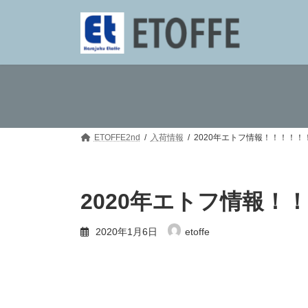
コ
ナ
ン
ビ
テ
ゲ
ン
ー
ツ
シ
へ
ョ
ス
ン
キ
に
ッ
移
プ
動
ETOFFE2nd
入荷情報
2020年エトフ情報！！！！！
2020年エトフ情報！
2020年1月6日
etoffe