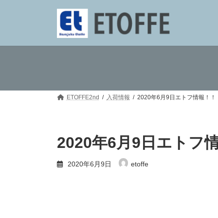
コ
ナ
ン
ビ
テ
ゲ
ン
ー
ツ
シ
へ
ョ
ス
ン
キ
に
ッ
移
プ
動
ETOFFE2nd
入荷情報
2020年6月9日エトフ情報！
2020年6月9日エト
2020年6月9日
etoffe