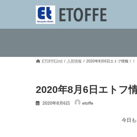
コ
ナ
ン
ビ
テ
ゲ
ン
ー
ツ
シ
へ
ョ
ス
ン
キ
に
ッ
移
プ
動
ETOFFE2nd
入荷情報
2020年8月6日エトフ情報！
2020年8月6日エト
2020年8月6日
etoffe
今日も