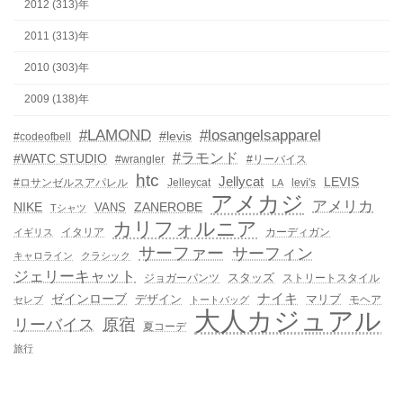
2012 (313)年
2011 (313)年
2010 (303)年
2009 (138)年
#LAMOND
#losangelsapparel
#levis
#codeofbell
#ラモンド
#WATC STUDIO
#wrangler
#リーバイス
htc
Jellycat
LEVIS
#ロサンゼルスアパレル
Jelleycat
levi's
LA
アメカジ
アメリカ
NIKE
ZANEROBE
VANS
Tシャツ
カリフォルニア
イタリア
カーディガン
イギリス
サーファー
サーフィン
キャロライン
クラシック
ジェリーキャット
スタッズ
ジョガーパンツ
ストリートスタイル
ゼインローブ
ナイキ
デザイン
マリブ
モヘア
セレブ
トートバッグ
大人カジュアル
リーバイス
原宿
夏コーデ
旅行