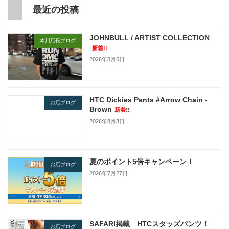
最近の投稿
JOHNBULL / ARTIST COLLECTION
本川店長ブログ
新着!!
2026年8月5日
HTC Dickies Pants #Arrow Chain -
お店ブログ
Brown
新着!!
2026年8月3日
夏のポイント5倍キャンペーン！
お店ブログ
2026年7月27日
SAFARI掲載 HTCスタッズパンツ！
お店ブログ