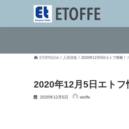
コ
ナ
ン
ビ
テ
ゲ
ン
ー
ツ
シ
へ
ョ
ス
ン
キ
に
ッ
移
プ
動
ETOFFE2nd
入荷情報
2020年12月5日エトフ情報！
2020年12月5日エト
2020年12月5日
etoffe