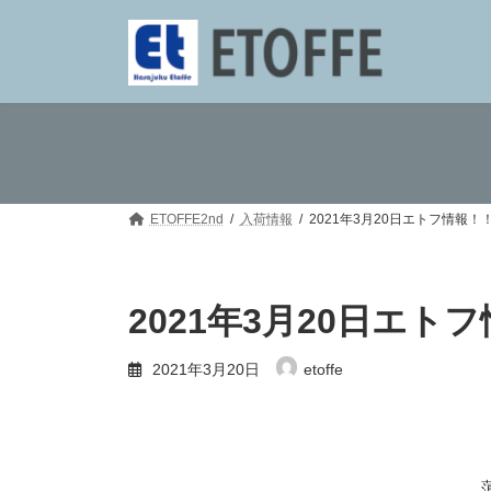
コ
ナ
ン
ビ
テ
ゲ
ン
ー
ツ
シ
へ
ョ
ス
ン
キ
に
ッ
移
プ
動
ETOFFE2nd
入荷情報
2021年3月20日エトフ情報！
2021年3月20日エト
2021年3月20日
etoffe