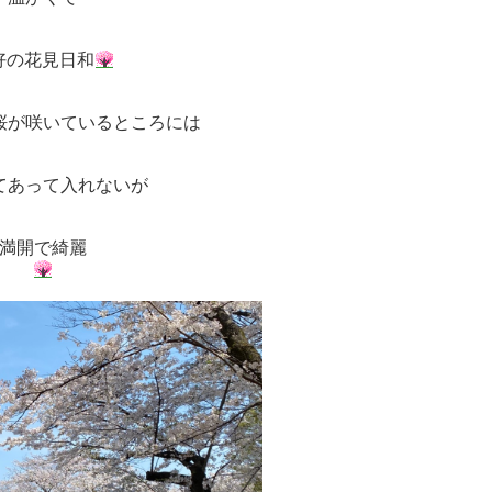
好の花見日和
桜が咲いているところには
てあって入れないが
満開で綺麗