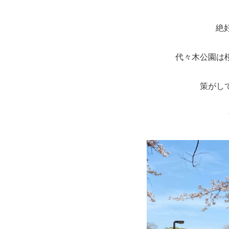
絶
代々木公園は
策がし