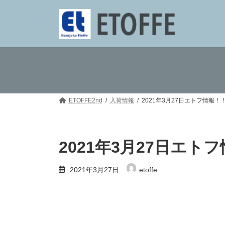
コ
ナ
ン
ビ
テ
ゲ
ン
ー
ツ
シ
へ
ョ
ス
ン
キ
に
ッ
移
プ
動
ETOFFE2nd
入荷情報
2021年3月27日エトフ情報！
2021年3月27日エト
2021年3月27日
etoffe