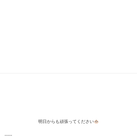
サーフィンやスケボー日本人大活躍ですね
卓球の混合ダブルスも何と金メダル
明日からも頑張ってください
-----