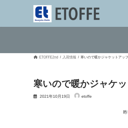
コ
ナ
ン
ビ
テ
ゲ
ン
ー
ツ
シ
へ
ョ
ス
ン
キ
に
ッ
移
プ
動
ETOFFE2nd
入荷情報
寒いので暖かジャケットアッ
寒いので暖かジャケッ
2021年10月19日
etoffe
昨