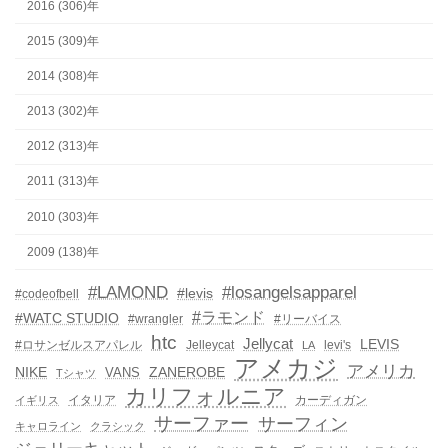
2016 (306)年
2015 (309)年
2014 (308)年
2013 (302)年
2012 (313)年
2011 (313)年
2010 (303)年
2009 (138)年
#LAMOND
#losangelsapparel
#levis
#codeofbell
#ラモンド
#WATC STUDIO
#wrangler
#リーバイス
htc
Jellycat
LEVIS
#ロサンゼルスアパレル
Jelleycat
levi's
LA
アメカジ
アメリカ
NIKE
ZANEROBE
VANS
Tシャツ
カリフォルニア
イタリア
カーディガン
イギリス
サーファー
サーフィン
キャロライン
クラシック