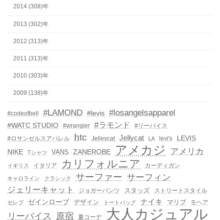
2014 (308)年
2013 (302)年
2012 (313)年
2011 (313)年
2010 (303)年
2009 (138)年
#LAMOND
#losangelsapparel
#levis
#codeofbell
#ラモンド
#WATC STUDIO
#wrangler
#リーバイス
htc
Jellycat
LEVIS
#ロサンゼルスアパレル
Jelleycat
levi's
LA
アメカジ
アメリカ
NIKE
ZANEROBE
VANS
Tシャツ
カリフォルニア
イタリア
カーディガン
イギリス
サーファー
サーフィン
キャロライン
クラシック
ジェリーキャット
スタッズ
ジョガーパンツ
ストリートスタイル
ゼインローブ
ナイキ
デザイン
マリブ
モヘア
セレブ
トートバッグ
大人カジュアル
リーバイス
原宿
夏コーデ