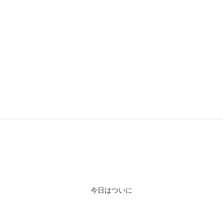
MILLET SEAMLESS 3D PANT
アウトドアに活躍するパンツです
今日はついに